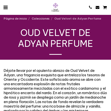
Página de inicio
Colecciones
Oud Velvet de Adyan Perfume
OUD VELVET DE
ADYAN PERFUME
Déjate llevar por el opulento abrazo de Oud Velvet de
Adyan, una fragancia exquisita que entrelaza los tesoros de
Oriente y Occidente. Este sofisticado aroma se abre con
una encantadora explosión de notas frutales
armoniosamente mezcladas con el exótico cardamomo y el
hipnótico encanto del nardo. En el corazón, un romántico dúo
de rosa y jazmín se despliega como un jardín de medianoche
en plena floración. Las notas de fondo revelan la verdadera
maestría del perfume: una rica base de almizcle y vainilla,
realzada por la calidez del ámbar y las misteriosas