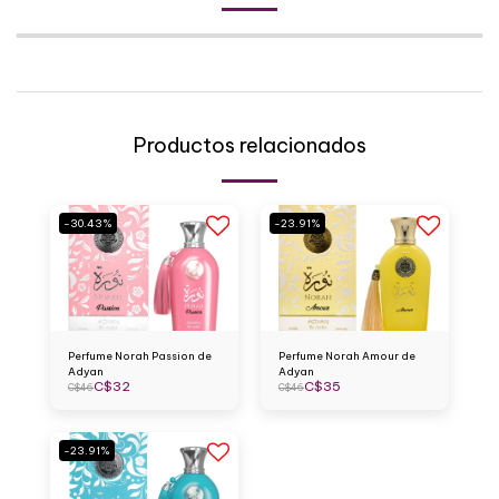
Productos relacionados
-30.43%
-23.91%
Perfume Norah Passion de
Perfume Norah Amour de
Adyan
Adyan
C$
32
C$
35
C$
46
C$
46
-23.91%