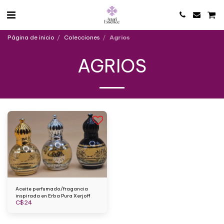
Página de inicio
Colecciones
Agrios
AGRIOS
Aceite perfumado/fragancia
inspirada en Erba Pura Xerjoff
C$
24