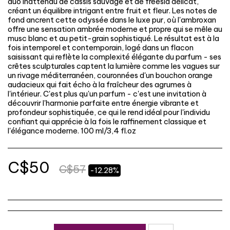
duo inattendu de cassis sauvage et de freesia délicat,
créant un équilibre intrigant entre fruit et fleur. Les notes de
fond ancrent cette odyssée dans le luxe pur, où l'ambroxan
offre une sensation ambrée moderne et propre qui se mêle au
musc blanc et au petit-grain sophistiqué. Le résultat est à la
fois intemporel et contemporain, logé dans un flacon
saisissant qui reflète la complexité élégante du parfum - ses
crêtes sculpturales captent la lumière comme les vagues sur
un rivage méditerranéen, couronnées d'un bouchon orange
audacieux qui fait écho à la fraîcheur des agrumes à
l'intérieur. C'est plus qu'un parfum - c'est une invitation à
découvrir l'harmonie parfaite entre énergie vibrante et
profondeur sophistiquée, ce qui le rend idéal pour l'individu
confiant qui apprécie à la fois le raffinement classique et
l'élégance moderne. 100 ml/3,4 fl.oz
C$
50
C$
57
-12.28%