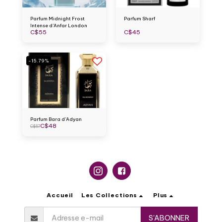
Parfum Midnight Frost
Parfum Sharf
Intense d'Anfar London
C$
55
C$
45
-15.79%
Parfum Bara d'Adyan
C$
48
C$
57
Accueil
Les Collections
Plus
S'ABONNER